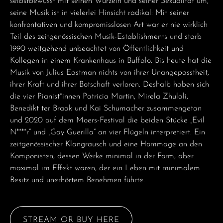
selbstbewusst mit seinen Wurzeln und seiner Sexualität um,
seine Musik ist in vielerlei Hinsicht radikal: Mit seiner
konfrontativen und kompromisslosen Art war er nie wirklich
Teil des zeitgenössischen Musik-Establishments und starb
1990 weitgehend unbeachtet von Öffentlichkeit und
Kollegen in einem Krankenhaus in Buffalo. Bis heute hat die
Musik von Julius Eastman nichts von ihrer Unangepasstheit,
ihrer Kraft und ihrer Botschaft verloren. Deshalb haben sich
die vier Pianist*innen Patricia Martin, Mirela Zhulali,
Benedikt ter Braak und Kai Schumacher zusammengetan
und 2020 auf dem Moers-Festival die beiden Stücke „Evil
N****r“ und „Gay Guerilla“ an vier Flügeln interpretiert. Ein
zeitgenössischer Klangrausch und eine Hommage an den
Komponisten, dessen Werke minimal in der Form, aber
maximal im Effekt waren, der ein Leben mit minimalem
Besitz und unerhörtem Benehmen führte.
STREAM OR BUY HERE