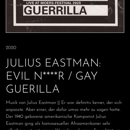
2020
JULIUS EASTMAN:
EVIL N****R / GAY
GUERILLA
Musik von Julius Eastman || Er war definitiv keiner, der sich
anpasste. Aber einer, der dafür umso mehr zu sagen hatte.
Der 1940 geborene amerikanische Komponist Julius
Eastman ging als homosexueller Afroamerikaner sehr